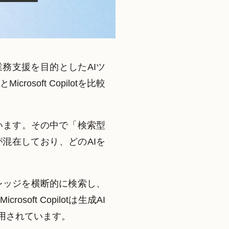
務支援を目的としたAIツ
soft Copilotを比較
います。その中で「検索型
混在しており、どのAIを
ナレッジを横断的に検索し、
t Copilotは生成AI
用されています。