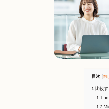
[
目次
閉
1
比較す
1.1
a
1.2
Mi