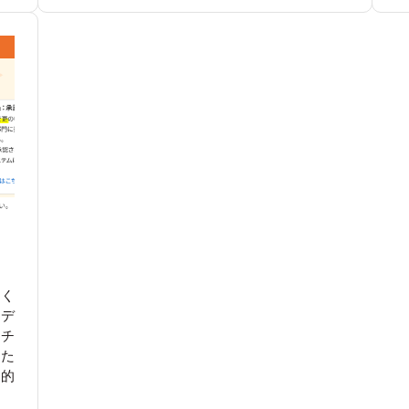
すく
習デ
じチ
た
目的