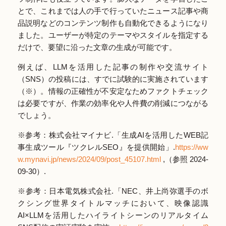
とで、これまでは人の手で行っていたニュース記事や商
品説明などのコンテンツ制作も自動化できるようになり
ました。ユーザーが特定のテーマやスタイルを指定する
だけで、要望に沿った文章の生成が可能です。
例えば、LLMを活用した記事の制作や交流サイト
（SNS）の投稿には、すでに試験的に実施されています
（※）。情報の正確性が不安定なためファクトチェック
は必要ですが、作業の効率化や人件費の削減につながる
でしょう。
※参考：株式会社マイナビ.「生成AIを活用したWEB記
事生成ツール『ツクレルSEO』を提供開始」.
https://ww
w.mynavi.jp/news/2024/09/post_45107.html
,（参照 2024-
09-30）.
※参考：日本電気株式会社.「NEC、井上尚弥選手のボ
クシング世界タイトルマッチにおいて、映像認識
AI×LLMを活用したハイライトシーンのリアルタイム