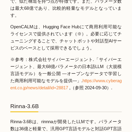
で、似た構造を持つ点が特徴です。また、パラメータ数
は最大68億であり、比較的軽量なモデルとなっていま
す。
OpenCALMは、Hugging Face Hubにて商用利用可能な
ライセンスで提供されています（※）。必要に応じてチ
ューニングすることで、チャットボットや対話型AIサー
ビスのベースとして採用できるでしょう。
※参考：株式会社サイバーエージェント.「サイバーエ
ージェント、最大68億パラメータの日本語LLM（大規模
言語モデル）を一般公開 ―オープンなデータで学習し
た商用利用可能なモデルを提供―」.
https://www.cyberag
ent.co.jp/news/detail/id=28817
,（参照 2024-09-30）.
Rinna-3.6B
Rinna-3.6Bは、rinnnaが開発したLLMです。パラメータ
数は36億と軽量で、汎用GPT言語モデルと対話GPT言語