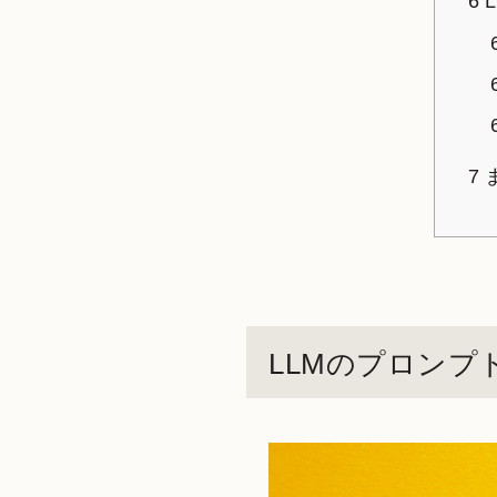
6
7
LLMのプロン