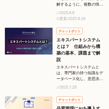
解するように、複数の情報
を統合的に処理できる「マ
2025.8.8
ルチモーダルAI」が今、注
更新:2025.8.18
目を集めています。 本記
事では、マルチモーダルAI
について、その基本的な仕
組みから具体的な活用事例
エキスパートシステム
[…]
とは？ 仕組みから構
築の基本、課題まで解
説
エキスパートシステムと
は、専門家の持つ知識をデ
ータベース化し、意思決定
や判断の支援を行うシステ
2025.7.28
ムです。エキスパートシス
テムは、どのような分野で
活用されているのでしょう
か。 本記事ではエキスパ
品質管理にAIを導入す