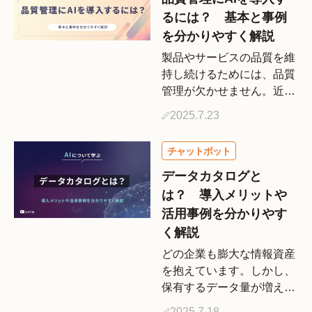
ートシステムの概要や仕組
るには？ 基本と事例
み、主 […]
を分かりやすく解説
製品やサービスの品質を維
持し続けるためには、品質
管理が欠かせません。近年
品質管理にAIを活用する企
2025.7.23
業が増えていますが、AIを
導入すると、どのようなメ
リットが得られるのでしょ
うか。 本記事では品質管
データカタログと
理の概要やAIの役割、活
は？ 導入メリットや
[…]
活用事例を分かりやす
く解説
どの企業も膨大な情報資産
を抱えています。しかし、
保有するデータ量が増えれ
ば増えるほど、管理が難し
2025.7.18