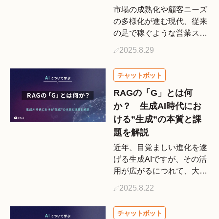
市場の成熟化や顧客ニーズ
の多様化が進む現代、従来
の足で稼ぐような営業スタ
イルだけでは、成果を出し
2025.8.29
続けることが難しくなって
います。こうした状況を打
開し、営業活動を根本から
変革するアプローチとして
RAGの「G」とは何
注目されているのが「営業
か？ 生成AI時代にお
DX […]
ける”生成”の本質と課
題を解説
近年、目覚ましい進化を遂
げる生成AIですが、その活
用が広がるにつれて、大規
模言語モデル（LLM）が抱
2025.8.22
える課題も明らかになって
きました。この課題への有
効なアプローチとして、今