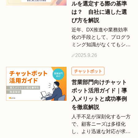
も […]
ルを選定する際の基準
は？ 自社に適した選
び方を解説
近年、DX推進や業務効率
化の手段として、プログラ
ミング知識がなくてもシス
テム開発ができる「ノーコ
2025.9.26
ード」ツールが注目を集め
ています。中でも、顧客か
らの問い合わせ対応や社内
ヘルプデスクを自動化する
営業部門向けチャット
チャットボットは、ノーコ
ボット活用ガイド｜導
ード […]
入メリットと成功事例
を徹底解説
人手不足が深刻化する一方
で、顧客ニーズは多様化
し、より迅速な対応が求め