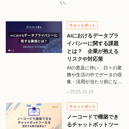
い。
AIにおけるデータプラ
イバシーに関する課題
とは？ 企業が抱える
リスクや対応策
AIの普及に伴い、日々の業
務や生活の中でデータの収
集・活用が当たり前になり
ました。しかしその一方で
2025.10.10
「自分の情報がどこまで使
われているのか分からな
い」「AI導入で社員や顧客
のプライバシーは守れるの
ノーコードで構築でき
か」といった不安を抱く方
るチャットボットツー