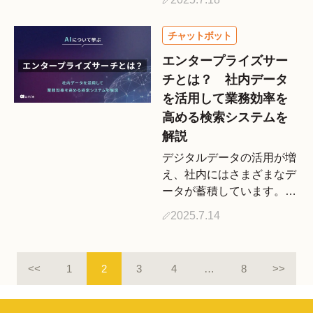
くなり、有効にデータを活
用できていないケースも少
なくありません。そこで今
注目されているのが、デー
エンタープライズサー
タを整理し、分かりやすく
チとは？ 社内データ
まと […]
を活用して業務効率を
高める検索システムを
解説
デジタルデータの活用が増
え、社内にはさまざまなデ
ータが蓄積しています。デ
ータを活用しようと思って
2025.7.14
も、「必要なデータが見つ
からない」「どこにあるの
か分からない」という課題
<<
1
2
3
4
…
8
>>
を抱えている企業も多いの
ではないでしょうか。 そ
のよ […]