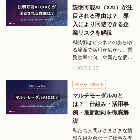
「RAG（Retrieval-
説明可能AI（XAI）が注
Augmented […]
目される理由は？ 導
入により回避できる企
業リスクを解説
AI技術はビジネスのあらゆ
る場面で活用が広がり、業
務効率の向上や新たな価値
創出に貢献しています。し
2025.8.15
かしその一方で、AIの判断
プロセスが人間には理解で
きない「ブラックボック
ス」と化し、予期せぬ不利
マルチモーダルAIと
益や差別的な判断につなが
は？ 仕組み・活用事
る […]
例・最新動向を徹底解
説
私たち人間がさまざまな情
報を組み合わせて物事を理