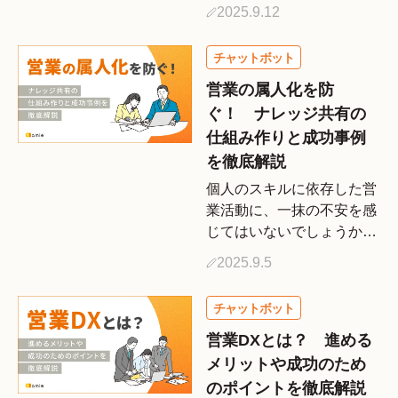
られる現代。多くの営業部
2025.9.12
門では、業務の属人化や、
それに伴う機会損失といっ
た課題を抱えています。こ
のような状況を打開し、営
営業の属人化を防
業活動の生産性を飛躍的に
ぐ！ ナレッジ共有の
高める […]
仕組み作りと成功事例
を徹底解説
個人のスキルに依存した営
業活動に、一抹の不安を感
じてはいないでしょうか。
特定の個人の頑張りに頼る
2025.9.5
体制は、その人が退職・異
動した途端に業績が傾くリ
スクをはらんでいます。こ
の「営業活動の属人化」こ
営業DXとは？ 進める
そ、多くの企業が抱える根
メリットや成功のため
深い […]
のポイントを徹底解説