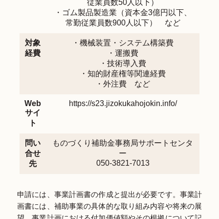
従業員数50人以下）
・ゴム製品製造業（資本金3億円以下、
常勤従業員数900人以下） など
対象
・機械装置・システム構築費
経費
・運搬費
・技術導入費
・知的財産権等関連経費
・外注費 など
Web
https://s23.jizokukahojokin.info/
サイ
ト
問い
ものづくり補助金事務局サポートセンタ
合せ
ー
050-3821-7013
先
申請には、事業計画書の作成と提出が必要です。事業計
画書には、補助事業の具体的な取り組み内容や将来の展
望、事業計画における付加価値額やその根拠について記