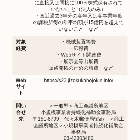
に直接又は間接に100％株式保有されて
いないこと（法人のみ）
・直近過去3年分の各年又は各事業年度
の課税所得の年平均額が15億円を超えて
いないこと など
対象
・機械装置等費
経費
・広報費
・Webサイト関連費
・展示会等出展費
・販路開拓のための旅費 など
Web
https://s23.jizokukahojokin.info/
サイ
ト
問い
＜一般型＞商工会議所地区
合せ
小規模事業者持続化補助金事務局
先
〒151-8799 代々木郵便局留め ＜商工
会議所地区＞小規模事業者持続化補助金
事務局
03-43303480